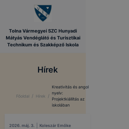
Tolna Vármegyei SZC Hunyadi
Mátyás Vendéglátó és Turisztikai
Technikum és Szakképző Iskola
Hírek
Kreativitás és angol
nyelv:
/
/
Főoldal
Hírek
Projektkiállítás az
iskolában
2026. máj. 3.
Koleszár Emőke