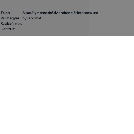
Tolna
Akadálymentesítési
Adatkezelés
Impresszum
Vármegyei
nyilatkozat
Szakképzési
Centrum