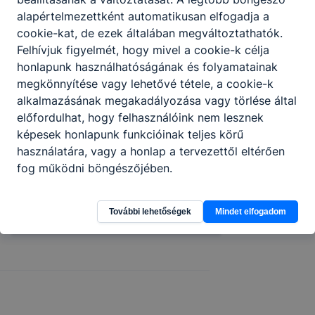
alapértelmezettként automatikusan elfogadja a
cookie-kat, de ezek általában megváltoztathatók.
Felhívjuk figyelmét, hogy mivel a cookie-k célja
Nyelvi háziversenyIdén is
honlapunk használhatóságának és folyamatainak
összemérték tudásukat a
megkönnyítése vagy lehetővé tétele, a cookie-k
kilencedikesek
alkalmazásának megakadályozása vagy törlése által
előfordulhat, hogy felhasználóink nem lesznek
Sikeresen zárult a nyelvi
képesek honlapunk funkcióinak teljes körű
munkaközösség 9. évfolyam számára
használatára, vagy a honlap a tervezettől eltérően
rendezett hagyományos házi
fog működni böngészőjében.
versenye. A technikum és a szakképző
iskola diákjai angol és német nyelvből
mérették meg magukat, a legjobbak
2026. jún. 7.
Koleszár Emőke
További lehetőségek
Mindet elfogadom
pedig már át is vehették az
elismeréseket.