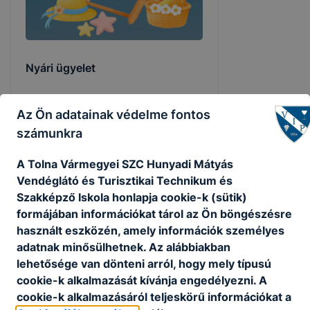
Nyári ügyelet
Tájékoztatjuk a Kedves Szülőket és
Az Ön adatainak védelme fontos
Diákokat, hogy a nyári szünet ideje
alatt az alábbi napokon tartunk
számunkra
ügyeletet az iskolában:
A Tolna Vármegyei SZC Hunyadi Mátyás
2026. júl. 6.
Vendéglátó és Turisztikai Technikum és
Szakképző Iskola honlapja cookie-k (sütik)
formájában információkat tárol az Ön böngészésre
használt eszközén, amely információk személyes
adatnak minősülhetnek. Az alábbiakban
lehetősége van dönteni arról, hogy mely típusú
cookie-k alkalmazását kívánja engedélyezni. A
cookie-k alkalmazásáról teljeskörű információkat a