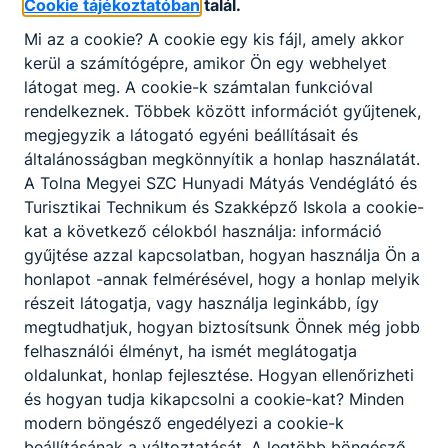
Cookie tájékoztatóban
talál.
Mi az a cookie? A cookie egy kis fájl, amely akkor
kerül a számítógépre, amikor Ön egy webhelyet
látogat meg. A cookie-k számtalan funkcióval
Helló nyár! - Új Diákmagazin
rendelkeznek. Többek között információt gyűjtenek,
szám
megjegyzik a látogató egyéni beállításait és
általánosságban megkönnyítik a honlap használatát.
Tanév végéhez érve mindig kellemes
A Tolna Megyei SZC Hunyadi Mátyás Vendéglátó és
dolog felidézni az elmúlt félévben átélt
örömöket, sikereket, élményeket.
Turisztikai Technikum és Szakképző Iskola a cookie-
kat a következő célokból használja: információ
2026. jún. 14.
Intézmény
gyűjtése azzal kapcsolatban, hogyan használja Ön a
honlapot -annak felmérésével, hogy a honlap melyik
részeit látogatja, vagy használja leginkább, így
megtudhatjuk, hogyan biztosítsunk Önnek még jobb
felhasználói élményt, ha ismét meglátogatja
oldalunkat, honlap fejlesztése. Hogyan ellenőrizheti
és hogyan tudja kikapcsolni a cookie-kat? Minden
modern böngésző engedélyezi a cookie-k
beállításának a változtatását. A legtöbb böngésző