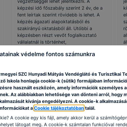
végzettséggel lehet jelentkezni. A
j
képzési idő főszabály szerint 2 év, de a
k
fent leírtak szerint rövidebb is lehet. A
e
képzés ágazati alapoktatásból és
s
szakirányú oktatásból áll. Utóbbi a
r
képzésben részt vevőt foglalkoztató
a
vállalatnál is történhet,
á
munkaszerződése megfelelő
f
atainak védelme fontos számunkra
módosításával. A szakmai vizsga sikeres
m
teljesítésével államilag elismert
m
szakképzettséget igazoló oklevelet
t
rmegyei SZC Hunyadi Mátyás Vendéglátó és Turisztikai 
szerezhet a tanuló, illetve a képzésben
s
ő Iskola honlapja cookie-k (sütik) formájában információ
részt vevő.
b
ésre használt eszközén, amely információk személyes 
nek. Az alábbiakban lehetősége van dönteni arról, hogy m
lkalmazását kívánja engedélyezni. A cookie-k alkalmazásá
információkat a
Cookie tájékoztatóban
talál.
Szakmák
kie? A cookie egy kis fájl, amely akkor kerül a számítógép
helyet látogat meg. A cookie-k számtalan funkcióval rend