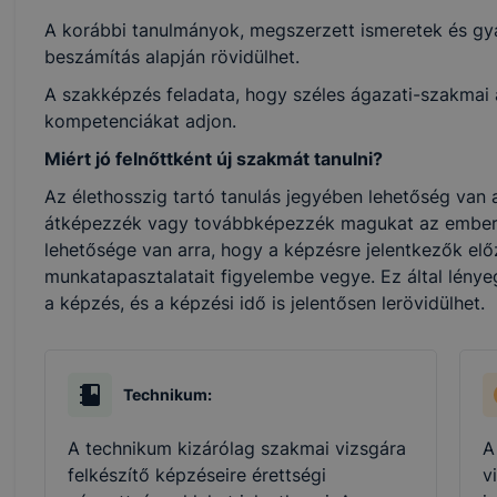
A korábbi tanulmányok, megszerzett ismeretek és gya
beszámítás alapján rövidülhet.
A szakképzés feladata, hogy széles ágazati-szakmai al
kompetenciákat adjon.
Miért jó felnőttként új szakmát tanulni?
Az élethosszig tartó tanulás jegyében lehetőség van a
átképezzék vagy továbbképezzék magukat az ember
lehetősége van arra, hogy a képzésre jelentkezők elő
munkatapasztalatait figyelembe vegye. Ez által lénye
a képzés, és a képzési idő is jelentősen lerövidülhet.
Technikum:
A technikum kizárólag szakmai vizsgára
A
felkészítő képzéseire érettségi
v