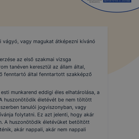
ni vágyó, vagy magukat átképezni kívánó
erzése az első szakmai vizsga
om tanéven keresztül az állam által,
 fenntartó által fenntartott szakképző
sti munkarend eddigi éles elhatárolása, a
A huszonötödik életévét be nem töltött
dszerben tanulói jogviszonyban, vagy
ánja folytatni. Ez azt jelenti, hogy akár
n. A huszonötödik életévüket betöltött
énik, akár nappali, akár nem nappali