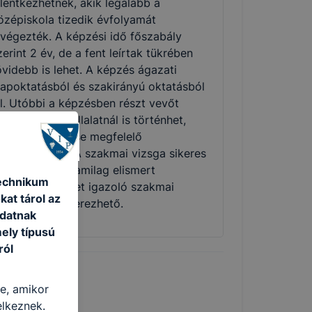
elentkezhetnek, akik legalább a
özépiskola tizedik évfolyamát
lvégezték. A képzési idő főszabály
zerint 2 év, de a fent leírtak tükrében
övidebb is lehet. A képzés ágazati
lapoktatásból és szakirányú oktatásból
ll. Utóbbi a képzésben részt vevőt
oglalkoztató vállalatnál is történhet,
unkaszerződése megfelelő
ódosításával. A szakmai vizsga sikeres
eljesítésével államilag elismert
Technikum
zakképzettséget igazoló szakmai
kat tárol az
izonyítvány szerezhető.
adatnak
ely típusú
ról
re, amikor
elkeznek.