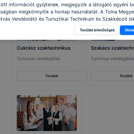
tt információt gyűjtenek, megjegyzik a látogató egyéni beá
sságban megkönnyítik a honlap használatát. A Tolna Megye
tyás Vendéglátó és Turisztikai Technikum és Szakképző Is
a következő célokból használja: információ gyűjtése azzal
További lehetőségek
Mind
n, hogyan használja Ön a honlapot -annak felmérésével, h
ik részeit látogatja, vagy használja leginkább, így megtudh
osítsunk Önnek még jobb felhasználói élményt, ha ismét m
Cukrász szaktechnikus
Szakács szaktech
 honlap fejlesztése. Hogyan ellenőrizheti és hogyan tudja k
Turizmus-vendéglátás
Turizmus-vendéglátá
? Minden modern böngésző engedélyezi a cookie-k beállít
át. A legtöbb böngésző alapértelmezettként automatikusan
t, de ezek általában megváltoztathatók. Felhívjuk figyelmé
Tovább
Tovább
kie-k célja honlapunk használhatóságának és folyamataina
ése vagy lehetővé tétele, a cookie-k alkalmazásának
zása vagy törlése által előfordulhat, hogy felhasználóink
esek honlapunk funkcióinak teljes körű használatára, vagy
 eltérően fog működni böngészőjében.