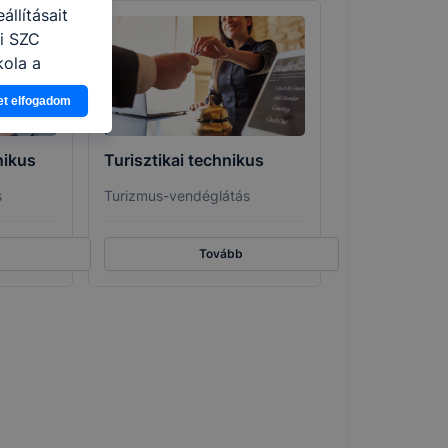
llításait
i SZC
kola a
et elfogadom
ogy a
atjuk,
eglátogatja
nikus
Turisztikai technikus
ikapcsolni a
s
Turizmus-vendéglátás
ásának a
 elfogadja
t, hogy
Tovább
k
 nem
 a honlap a