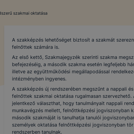
ndszerű szakmai oktatása
A szakképzés lehetőséget biztosít a szakmát szerez
felnőttek számára is.
Az első kettő, Szakmajegyzék szerinti szakma megsz
befejezéséig, a második szakma esetén legfeljebb hár
illetve az együttműködési megállapodással rendelkező
intézményben ingyenes.
A szakképzés új rendszerében megszűnt a nappali és e
felnőttek szakmai oktatása rugalmasan szervezhető. 
jelentkező választhat, hogy tanulmányait nappali ren
munkavégzés mellett, felnőttképzési jogviszonyban kív
második szakmáját is tanulhatja tanulói jogviszonyba
személyek oktatása felnőttképzési jogviszonyban tört
rendszerben tanulnak.