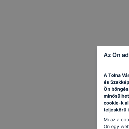
Az Ön ad
A Tolna Vá
és Szakképz
Ön böngész
minősülhet
cookie-k a
teljeskörű 
Mi az a coo
Ön egy web