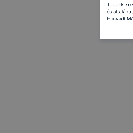
Többek közö
és általáno
Hunyadi Má
cookie-kat 
kapcsolatba
honlap mely
hogyan bizt
oldalunkat,
cookie-kat
változtatás
a cookie-ka
mivel a coo
megkönnyít
megakadályo
lesznek kép
tervezettől