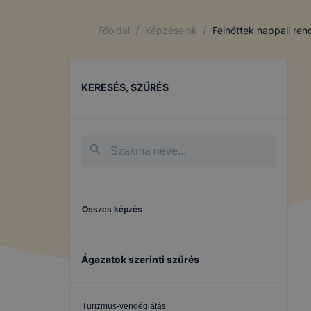
/
/
Főoldal
Képzéseink
Felnőttek nappali re
KERESÉS, SZŰRÉS
Összes képzés
Ágazatok szerinti szűrés
Turizmus-vendéglátás