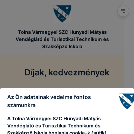
Tolna Vármegyei SZC Hunyadi Mátyás
Vendéglátó és Turisztikai Technikum és
Szakképző Iskola
Díjak, kedvezmények
/
/
Főoldal
Képzéseink
Díjak, kedvezmények
Az Ön adatainak védelme fontos
számunkra
A Tolna Vármegyei SZC Hunyadi Mátyás
Vendéglátó és Turisztikai Technikum és
Szakképző Iskola honlapja cookie-k (sütik)