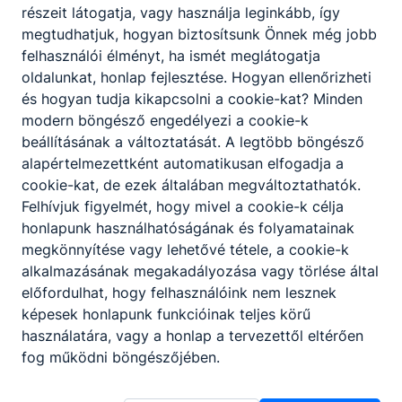
részeit látogatja, vagy használja leginkább, így
megtudhatjuk, hogyan biztosítsunk Önnek még jobb
felhasználói élményt, ha ismét meglátogatja
oldalunkat, honlap fejlesztése. Hogyan ellenőrizheti
és hogyan tudja kikapcsolni a cookie-kat? Minden
modern böngésző engedélyezi a cookie-k
beállításának a változtatását. A legtöbb böngésző
alapértelmezettként automatikusan elfogadja a
cookie-kat, de ezek általában megváltoztathatók.
Felhívjuk figyelmét, hogy mivel a cookie-k célja
honlapunk használhatóságának és folyamatainak
megkönnyítése vagy lehetővé tétele, a cookie-k
alkalmazásának megakadályozása vagy törlése által
előfordulhat, hogy felhasználóink nem lesznek
képesek honlapunk funkcióinak teljes körű
Tolna Vármegyei SZC Hunyadi Mátyás
használatára, vagy a honlap a tervezettől eltérően
fog működni böngészőjében.
Vendéglátó és Turisztikai Technikum és
Szakképző Iskola