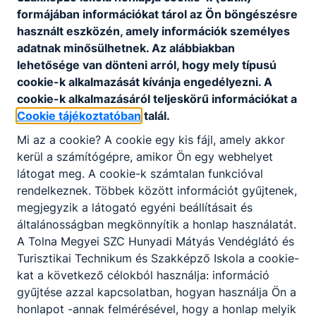
formájában információkat tárol az Ön böngészésre
használt eszközén, amely információk személyes
adatnak minősülhetnek. Az alábbiakban
lehetősége van dönteni arról, hogy mely típusú
Feltöltés alatt.
cookie-k alkalmazását kívánja engedélyezni. A
cookie-k alkalmazásáról teljeskörű információkat a
Cookie tájékoztatóban
talál.
Mi az a cookie? A cookie egy kis fájl, amely akkor
kerül a számítógépre, amikor Ön egy webhelyet
látogat meg. A cookie-k számtalan funkcióval
rendelkeznek. Többek között információt gyűjtenek,
megjegyzik a látogató egyéni beállításait és
Partnereink
általánosságban megkönnyítik a honlap használatát.
A Tolna Megyei SZC Hunyadi Mátyás Vendéglátó és
Turisztikai Technikum és Szakképző Iskola a cookie-
kat a következő célokból használja: információ
gyűjtése azzal kapcsolatban, hogyan használja Ön a
honlapot -annak felmérésével, hogy a honlap melyik