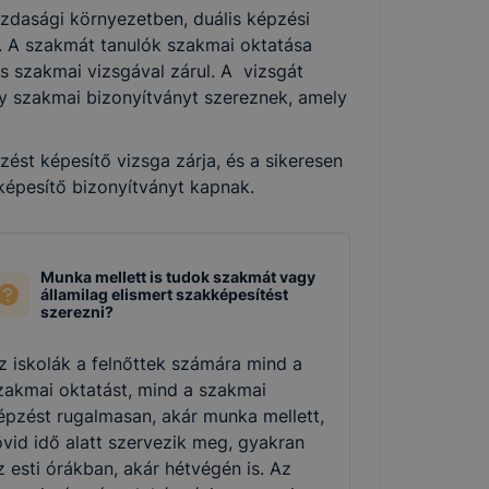
zdasági környezetben, duális képzési
k. A szakmát tanulók szakmai oktatása
és szakmai vizsgával zárul. A vizsgát
agy szakmai bizonyítványt szereznek, amely
st képesítő vizsga zárja, és a sikeresen
 képesítő bizonyítványt kapnak.
Munka mellett is tudok szakmát vagy
államilag elismert szakképesítést
szerezni?
z iskolák a felnőttek számára mind a
zakmai oktatást, mind a szakmai
épzést rugalmasan, akár munka mellett,
övid idő alatt szervezik meg, gyakran
z esti órákban, akár hétvégén is. Az