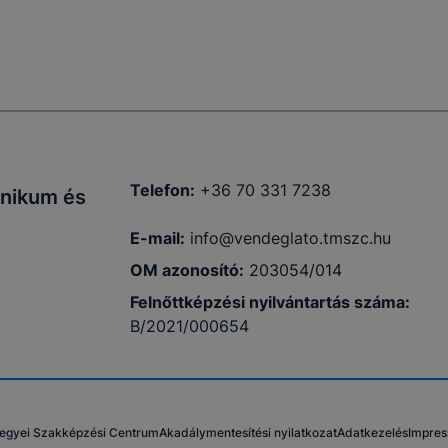
Telefon:
+36 70 331 7238
hnikum és
E-mail:
info@vendeglato.tmszc.hu
OM azonosító:
203054/014
Felnőttképzési nyilvántartás száma:
B/2021/000654
egyei Szakképzési Centrum
Akadálymentesítési nyilatkozat
Adatkezelés
Impre