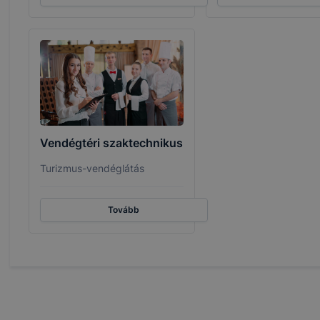
 eltérően fog működni böngészőjében.
Vendégtéri szaktechnikus
Turizmus-vendéglátás
Tovább