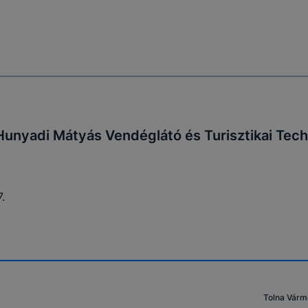
unyadi Mátyás Vendéglátó és Turisztikai Tec
.
Tolna Várm