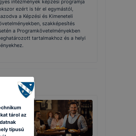
gyes intézmények képzési programja
okszor ezért is tér el egymástól,
gazodva a Képzési és Kimeneteli
övetelményekben, szakképesítés
setén a Programkövetelményekben
eghatározott tartalmakhoz és a helyi
gényekhez.
Technikum
kat tárol az
adatnak
ely típusú