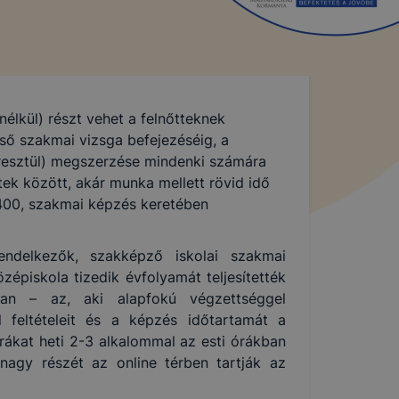
nélkül) részt vehet a felnőtteknek
ső szakmai vizsga befejezéséig, a
resztül) megszerzése mindenki számára
ek között, akár munka mellett rövid idő
t 400, szakmai képzés keretében
endelkezők, szakképző iskolai szakmai
épiskola tizedik évfolyamát teljesítették
yban – az, aki alapfokú végzettséggel
 feltételeit és a képzés időtartamát a
ákat heti 2-3 alkalommal az esti órákban
nagy részét az online térben tartják az