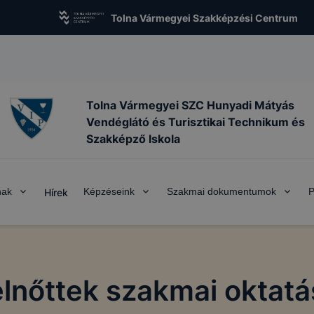
Tolna Vármegyei Szakképzési Centrum
Tolna Vármegyei SZC Hunyadi Mátyás
Vendéglátó és Turisztikai Technikum és
Szakképző Iskola
nak
Képzéseink
Szakmai dokumentumok
P
Hírek
elnőttek szakmai oktatá