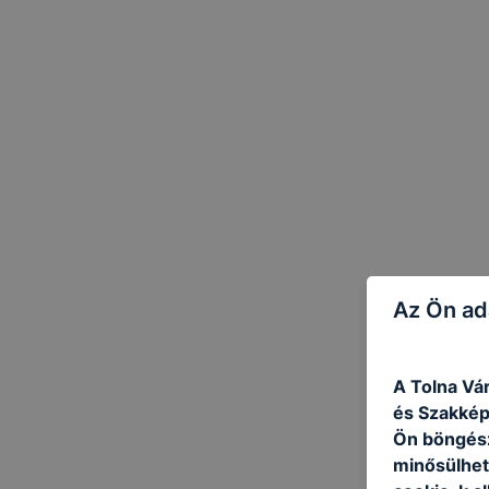
Az Ön ad
A Tolna Vá
és Szakképz
Ön böngész
minősülhet