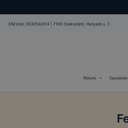
OM kód:
203054/014
|
7100 Szekszárd, Hunyadi u. 7.
Rólunk
Tanulóink
F