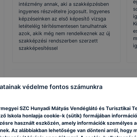
e
intézmény annak, aki a szakképzésben
s
ingyenes részvételre jogosult. Ingyenes
i
képzéseinken az első képesítő vizsga
K
letételéig térítésmentesen tanulhatnak
e
azok, akik még nem rendelkeznek az új
m
szakképzési rendszerben szerzett
i
szakképesítéssel
Szakmák
atainak védelme fontos számunkra
rmegyei SZC Hunyadi Mátyás Vendéglátó és Turisztikai 
ő Iskola honlapja cookie-k (sütik) formájában információ
ésre használt eszközén, amely információk személyes 
nek. Az alábbiakban lehetősége van dönteni arról, hogy m