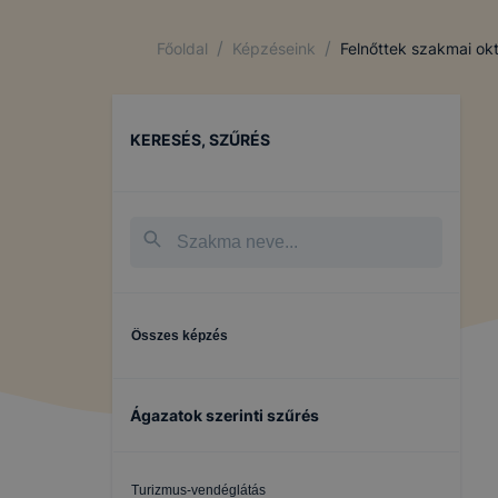
/
/
Főoldal
Képzéseink
Felnőttek szakmai ok
KERESÉS, SZŰRÉS
Összes képzés
Ágazatok szerinti szűrés
Turizmus-vendéglátás