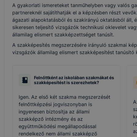
A gyakorlati ismereteket tanműhelyben vagy valós ga
partnereknél sajátíthatják el a képzésben részt vevő
ágazati alapoktatásból és szakirányú oktatásból áll, 
sikeresen teljesítő vizsgázók technikusi oklevelet v
államilag elismert szakképzettséget tanúsít.
A szakképesítés megszerzésére irányuló szakmai képzé
vizsgázók államilag elismert szakképesítést tanúsító
Felnőttként az iskolában szakmákat és
szakképesítést is szerezhetek?
Igen. Az első két szakma megszerzését
A
felnőttképzési jogviszonyban is
s
ingyenesen biztosítja az állami
k
szakképző intézmény és az
r
együttműködési megállapodással
a
rendelkező nem állami szakképző