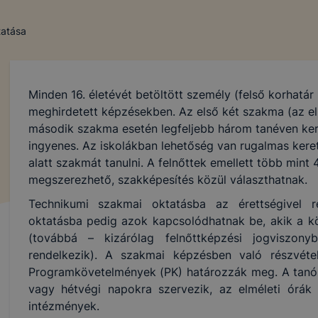
tatása
Minden 16. életévét betöltött személy (felső korhatár 
meghirdetett képzésekben. Az első két szakma (az el
második szakma esetén legfeljebb három tanéven ke
ingyenes. Az iskolákban lehetőség van rugalmas keret
alatt szakmát tanulni. A felnőttek emellett több min
megszerezhető, szakképesítés közül választhatnak.
Technikumi szakmai oktatásba az érettségivel r
oktatásba pedig azok kapcsolódhatnak be, akik a köz
(továbbá – kizárólag felnőttképzési jogviszon
rendelkezik). A szakmai képzésben való részvétel
Programkövetelmények (PK) határozzák meg. A tanór
vagy hétvégi napokra szervezik, az elméleti órák 
intézmények.