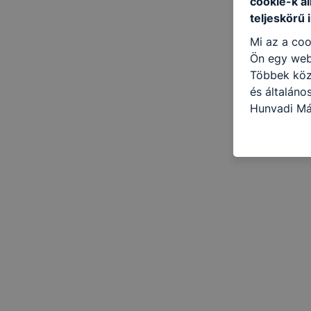
cookie-k a
teljeskörű 
Mi az a coo
Ön egy web
Többek közö
és általáno
Hunyadi Má
cookie-kat 
kapcsolatba
honlap mely
hogyan bizt
oldalunkat,
cookie-kat
változtatás
a cookie-ka
mivel a coo
megkönnyít
megakadályo
lesznek kép