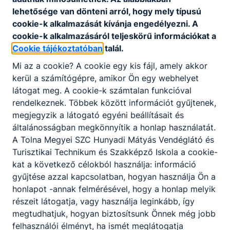
lehetősége van dönteni arról, hogy mely típusú
cookie-k alkalmazását kívánja engedélyezni. A
cookie-k alkalmazásáról teljeskörű információkat a
Cookie tájékoztatóban
talál.
Mi az a cookie? A cookie egy kis fájl, amely akkor
Partnereink
kerül a számítógépre, amikor Ön egy webhelyet
látogat meg. A cookie-k számtalan funkcióval
rendelkeznek. Többek között információt gyűjtenek,
megjegyzik a látogató egyéni beállításait és
általánosságban megkönnyítik a honlap használatát.
A Tolna Megyei SZC Hunyadi Mátyás Vendéglátó és
Turisztikai Technikum és Szakképző Iskola a cookie-
kat a következő célokból használja: információ
gyűjtése azzal kapcsolatban, hogyan használja Ön a
honlapot -annak felmérésével, hogy a honlap melyik
részeit látogatja, vagy használja leginkább, így
megtudhatjuk, hogyan biztosítsunk Önnek még jobb
felhasználói élményt, ha ismét meglátogatja