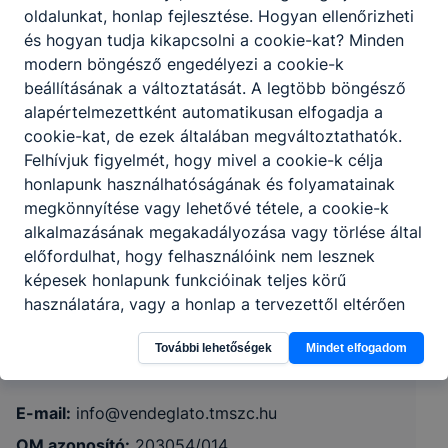
oldalunkat, honlap fejlesztése. Hogyan ellenőrizheti
és hogyan tudja kikapcsolni a cookie-kat? Minden
modern böngésző engedélyezi a cookie-k
beállításának a változtatását. A legtöbb böngésző
alapértelmezettként automatikusan elfogadja a
cookie-kat, de ezek általában megváltoztathatók.
Felhívjuk figyelmét, hogy mivel a cookie-k célja
honlapunk használhatóságának és folyamatainak
Tolna Vármegyei SZC Hunyadi Mátyás
megkönnyítése vagy lehetővé tétele, a cookie-k
Vendéglátó és Turisztikai Technikum és
alkalmazásának megakadályozása vagy törlése által
Szakképző Iskola
előfordulhat, hogy felhasználóink nem lesznek
képesek honlapunk funkcióinak teljes körű
használatára, vagy a honlap a tervezettől eltérően
7100 Szekszárd, Hunyadi u. 7.
fog működni böngészőjében.
További lehetőségek
Mindet elfogadom
Telefon:
+36 70 331 7238
E-mail:
info@vendeglato.tmszc.hu
OM azonosító:
203054/014