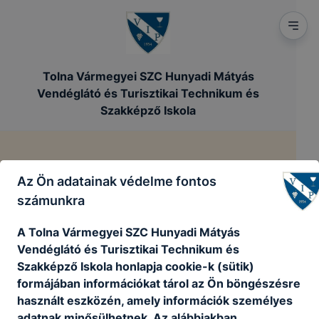
Tolna Vármegyei SZC Hunyadi Mátyás
Vendéglátó és Turisztikai Technikum és
Szakképző Iskola
Szakmai program
Az Ön adatainak védelme fontos
számunkra
/
/
Főoldal
Szakmai dokumentumok
Szakmai program
A Tolna Vármegyei SZC Hunyadi Mátyás
Vendéglátó és Turisztikai Technikum és
A Tolna Vármegyei SZC Hunyadi Mátyás
Szakképző Iskola honlapja cookie-k (sütik)
Vendéglátó és Turisztikai Technikum és
formájában információkat tárol az Ön böngészésre
Szakképző Iskola Szakmai Programja.
használt eszközén, amely információk személyes
adatnak minősülhetnek. Az alábbiakban