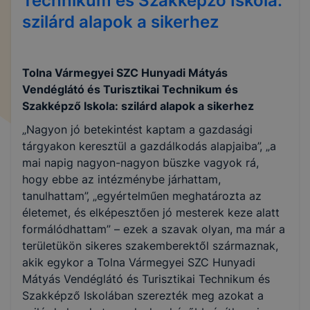
Technikum és Szakképző Iskola:
szilárd alapok a sikerhez
Tolna Vármegyei SZC Hunyadi Mátyás
Vendéglátó és Turisztikai Technikum és
Szakképző Iskola: szilárd alapok a sikerhez
„Nagyon jó betekintést kaptam a gazdasági
tárgyakon keresztül a gazdálkodás alapjaiba”, „a
mai napig nagyon-nagyon büszke vagyok rá,
hogy ebbe az intézménybe járhattam,
tanulhattam”, „egyértelműen meghatározta az
életemet, és elképesztően jó mesterek keze alatt
formálódhattam” – ezek a szavak olyan, ma már a
területükön sikeres szakemberektől származnak,
akik egykor a Tolna Vármegyei SZC Hunyadi
Mátyás Vendéglátó és Turisztikai Technikum és
Szakképző Iskolában szerezték meg azokat a