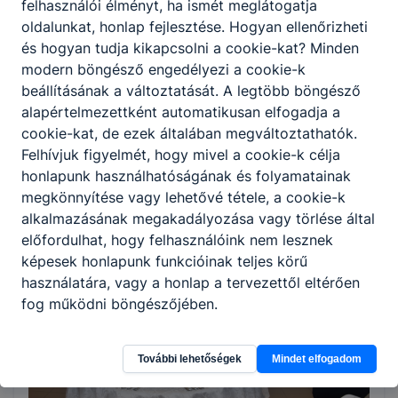
felhasználói élményt, ha ismét meglátogatja
oldalunkat, honlap fejlesztése. Hogyan ellenőrizheti
Az iskolai életet szakkörök, tanulmányi-,
és hogyan tudja kikapcsolni a cookie-kat? Minden
sportversenyek és természetesen a
modern böngésző engedélyezi a cookie-k
diákközösséget jól összekovácsoló, remek
beállításának a változtatását. A legtöbb böngésző
hangulatú iskolai rendezvények is színesítik.
alapértelmezettként automatikusan elfogadja a
Minden jelentkező számára biztosítunk kollégiumi
cookie-kat, de ezek általában megváltoztathatók.
elhelyezést is.
Felhívjuk figyelmét, hogy mivel a cookie-k célja
honlapunk használhatóságának és folyamatainak
megkönnyítése vagy lehetővé tétele, a cookie-k
alkalmazásának megakadályozása vagy törlése által
előfordulhat, hogy felhasználóink nem lesznek
képesek honlapunk funkcióinak teljes körű
használatára, vagy a honlap a tervezettől eltérően
fog működni böngészőjében.
További lehetőségek
Mindet elfogadom