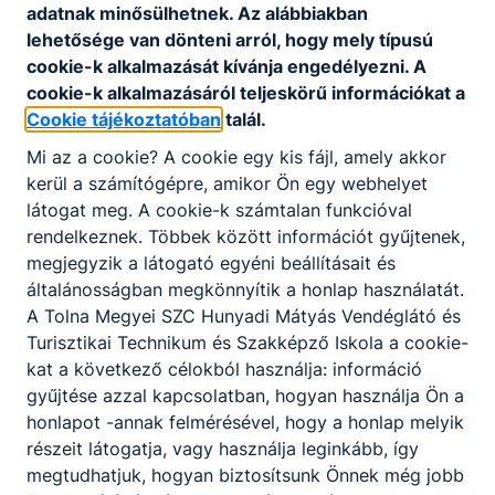
adatnak minősülhetnek. Az alábbiakban
óriáskijelzők, jól felszerelt informatikatermek,
lehetősége van dönteni arról, hogy mely típusú
valamint könyvtár is segíti a tanulni vágyókat az
cookie-k alkalmazását kívánja engedélyezni. A
ismeretszerzésben.
cookie-k alkalmazásáról teljeskörű információkat a
Intézményünk profiljából adódóan régi és jól
Cookie tájékoztatóban
talál.
működő kapcsolatokat ápol Szekszárd és Tolna
Mi az a cookie? A cookie egy kis fájl, amely akkor
vármegye több településének vendéglátó
kerül a számítógépre, amikor Ön egy webhelyet
vállalkozásaival, amelyek a duális képzési
látogat meg. A cookie-k számtalan funkcióval
rendszer keretében tanulóinkat foglalkoztatják és
rendelkeznek. Többek között információt gyűjtenek,
támogatják, sok esetben tanulmányaik végeztével
megjegyzik a látogató egyéni beállításait és
alkalmazzák is.
általánosságban megkönnyítik a honlap használatát.
Iskolánk büszke tehetséges tanulóira. Az
A Tolna Megyei SZC Hunyadi Mátyás Vendéglátó és
intézmény mindig nagy hangsúlyt fektetett a
Turisztikai Technikum és Szakképző Iskola a cookie-
szakmájukban kiemelkedően teljesítő diákok
kat a következő célokból használja: információ
támogatására, versenyeztetésére, akik minden
gyűjtése azzal kapcsolatban, hogyan használja Ön a
szakmában rendre jó eredményeket érnek el
honlapot -annak felmérésével, hogy a honlap melyik
országos megmérettetéseken. Iskolai
részeit látogatja, vagy használja leginkább, így
alapítványunk révén a legjobban teljesítő diákokat
megtudhatjuk, hogyan biztosítsunk Önnek még jobb
pályázati támogatásban is részesítjük.