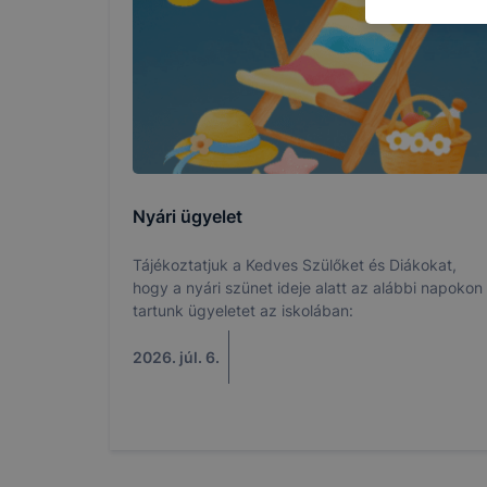
kapcsolatba
honlap mely
hogyan bizt
oldalunkat,
cookie-kat
változtatás
a cookie-ka
mivel a coo
megkönnyít
Nyári ügyelet
megakadályo
lesznek kép
Tájékoztatjuk a Kedves Szülőket és Diákokat,
tervezettől
hogy a nyári szünet ideje alatt az alábbi napokon
tartunk ügyeletet az iskolában:
2026. júl. 6.