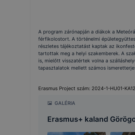
A program zárónapján a diákok a Meteórák 
férfikolostort. A történelmi épületegyütt
részletes tájékoztatást kaptak az ikonfes
tartottak meg a helyi szakemberek. A szak
is, mielőtt visszatértek volna a szállásh
tapasztalatok mellett számos ismeretterje
Erasmus Project szám: 2024-1-HU01-KA1
GALÉRIA
Erasmus+ kaland Görögo