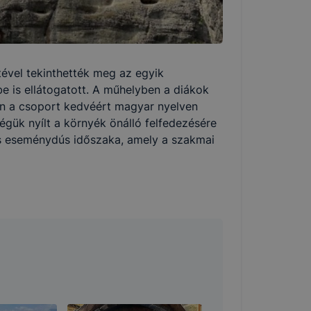
tével tekinthették meg az egyik
e is ellátogatott. A műhelyben a diákok
lön a csoport kedvéért magyar nyelven
égük nyílt a környék önálló felfedezésére
itás eseménydús időszaka, amely a szakmai