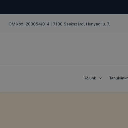
OM kód:
203054/014
|
7100 Szekszárd, Hunyadi u. 7.
Rólunk
Tanulóink