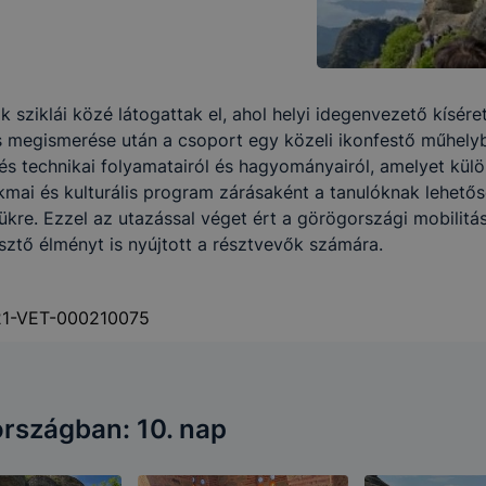
sziklái közé látogattak el, ahol helyi idegenvezető kísére
es megismerése után a csoport egy közeli ikonfestő műhelyb
tés technikai folyamatairól és hagyományairól, amelyet kü
mai és kulturális program zárásaként a tanulóknak lehetős
elyükre. Ezzel az utazással véget ért a görögországi mobil
sztő élményt is nyújtott a résztvevők számára.
21-VET-000210075
rszágban: 10. nap