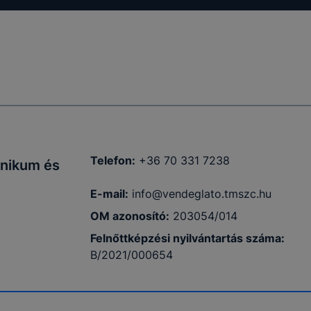
Telefon:
+36 70 331 7238
hnikum és
E-mail:
info@vendeglato.tmszc.hu
OM azonosító:
203054/014
Felnőttképzési nyilvántartás száma:
B/2021/000654