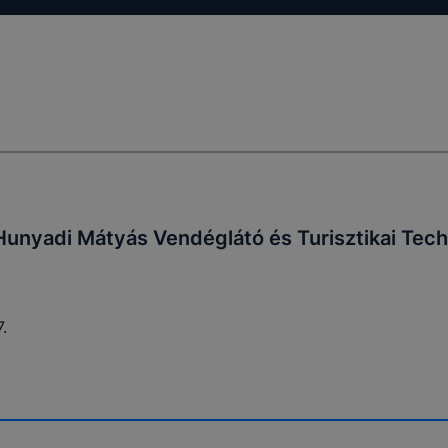
unyadi Mátyás Vendéglátó és Turisztikai Tec
.