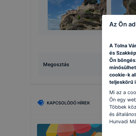
Az Ön ad
A Tolna Vá
és Szakképz
Ön böngész
Megosztás
minősülhet
cookie-k a
teljeskörű 
Mi az a coo
Ön egy web
KAPCSOLÓDÓ HÍREK
Többek közö
és általáno
Hunyadi Má
cookie-kat 