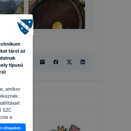
Technikum
kat tárol az
adatnak
ely típusú
ról
re, amikor
elkeznek.
llításait
i SZC
kola a
et elfogadom