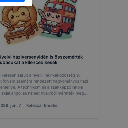
ogy a
atjuk,
eglátogatja
ikapcsolni a
ásának a
 elfogadja
t, hogy
k
Nyelvi háziversenyIdén is összemérték
 nem
tudásukat a kilencedikesek
 a honlap a
ikeresen zárult a nyelvi munkaközösség 9.
vfolyam számára rendezett hagyományos házi
ersenye. A technikum és a szakképző iskola
iákjai angol és német nyelvből mérették meg
agukat, a legjobbak pedig már át is vehették az
lismeréseket.
026. jún. 7.
Koleszár Emőke