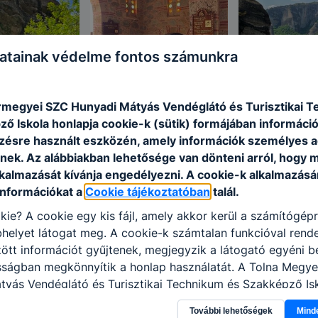
atainak védelme fontos számunkra
rmegyei SZC Hunyadi Mátyás Vendéglátó és Turisztikai 
ő Iskola honlapja cookie-k (sütik) formájában információ
ésre használt eszközén, amely információk személyes 
nek. Az alábbiakban lehetősége van dönteni arról, hogy m
lkalmazását kívánja engedélyezni. A cookie-k alkalmazásá
információkat a
Cookie tájékoztatóban
talál.
kie? A cookie egy kis fájl, amely akkor kerül a számítógép
helyet látogat meg. A cookie-k számtalan funkcióval rend
tt információt gyűjtenek, megjegyzik a látogató egyéni beá
sságban megkönnyítik a honlap használatát. A Tolna Megye
tyás Vendéglátó és Turisztikai Technikum és Szakképző Is
a következő célokból használja: információ gyűjtése azzal
További lehetőségek
Mind