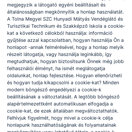
megjelölésével),
megjegyzik a látogató egyéni beállításait és
az álláshely betöltéséhez szükséges iskolai
általánosságban megkönnyítik a honlap használatát.
végzettség, szakképzettség, szakvizsga
A Tolna Megyei SZC Hunyadi Mátyás Vendéglátó és
meglétét igazoló okmányok másolata,
Turisztikai Technikum és Szakképző Iskola a cookie-
90 napnál nem régebbi hatósági erkölcsi
kat a következő célokból használja: információ
bizonyítvány,
gyűjtése azzal kapcsolatban, hogyan használja Ön a
a pályázó szakmai gyakorlatát igazoló
honlapot -annak felmérésével, hogy a honlap melyik
dokumentum (munkáltatói igazolás, munkakör
részeit látogatja, vagy használja leginkább, így
megnevezésével),
megtudhatjuk, hogyan biztosítsunk Önnek még jobb
a pályázó által aláírt motivációs levél
felhasználói élményt, ha ismét meglátogatja
(maximum 1 oldal terjedelemben),
oldalunkat, honlap fejlesztése. Hogyan ellenőrizheti
a szakképző intézmény vezetésére
és hogyan tudja kikapcsolni a cookie-kat? Minden
vonatkozó, a pályázó által aláírt program,
modern böngésző engedélyezi a cookie-k
amely tartalmazza a szakmai
beállításának a változtatását. A legtöbb böngésző
helyzetelemzésre épülő fejlesztési
alapértelmezettként automatikusan elfogadja a
elképzeléseket,
cookie-kat, de ezek általában megváltoztathatók.
nyilatkozat arra vonatkozóan, hogy a pályázó
Felhívjuk figyelmét, hogy mivel a cookie-k célja
hozzájárul a teljes pályázati anyagának
honlapunk használhatóságának és folyamatainak
sokszorosításához, továbbításához (harmadik