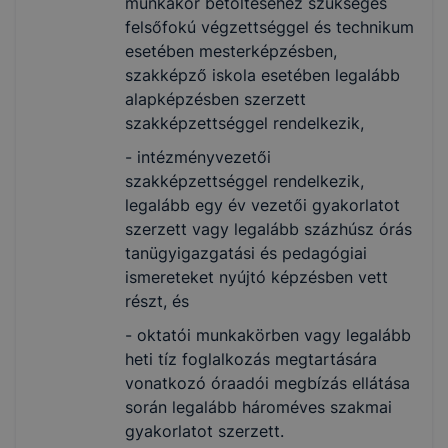
munkakör betöltéséhez szükséges
felsőfokú végzettséggel és technikum
esetében mesterképzésben,
szakképző iskola esetében legalább
alapképzésben szerzett
szakképzettséggel rendelkezik,
- intézményvezetői
szakképzettséggel rendelkezik,
legalább egy év vezetői gyakorlatot
szerzett vagy legalább százhúsz órás
tanügyigazgatási és pedagógiai
ismereteket nyújtó képzésben vett
részt, és
- oktatói munkakörben vagy legalább
heti tíz foglalkozás megtartására
vonatkozó óraadói megbízás ellátása
során legalább hároméves szakmai
gyakorlatot szerzett.