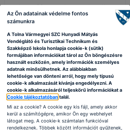
felhasználói szintű informatikai (MS Office,
Az Ön adatainak védelme fontos
irodai alkalmazások) ismeretek,
a pályázó ne álljon a tevékenység folytatását
számunkra
kizáró foglalkozástól eltiltás hatálya alatt,
A Tolna Vármegyei SZC Hunyadi Mátyás
büntetlen előéletű és cselekvőképes legyen,
Vendéglátó és Turisztikai Technikum és
ne álljanak fenn vele szemben a munka
Szakképző Iskola honlapja cookie-k (sütik)
törvénykönyvéről szóló 2012. évi I. törvény
formájában információkat tárol az Ön böngészésre
44/A. §-ában felsorolt bűncselekményekre
használt eszközén, amely információk személyes
vonatkozó kizáró körülmények,
adatnak minősülhetnek. Az alábbiakban
vagyonnyilatkozat-tételi eljárás lefolytatása.
lehetősége van dönteni arról, hogy mely típusú
cookie-k alkalmazását kívánja engedélyezni. A
cookie-k alkalmazásáról teljeskörű információkat a
A pályázat részeként benyújtandó iratok,
Cookie tájékoztatóban
talál.
igazolások:
Mi az a cookie? A cookie egy kis fájl, amely akkor
a pályázó által aláírt fényképes szakmai
kerül a számítógépre, amikor Ön egy webhelyet
önéletrajz (a foglalkoztatási jogviszonyok
látogat meg. A cookie-k számtalan funkcióval
pontos megjelölésével év, hó, nap
rendelkeznek. Többek között információt gyűjtenek,