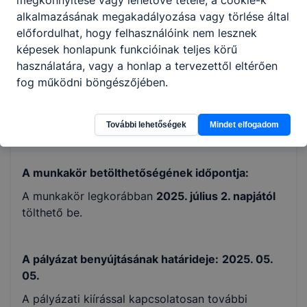
megkönnyítése vagy lehetővé tétele, a cookie-k
személlyel közlés), tudomásul veszi és
alkalmazásának megakadályozása vagy törlése által
kifejezetten hozzájárul, hogy a pályázat
előfordulhat, hogy felhasználóink nem lesznek
részét képező vezetési programot az
képesek honlapunk funkcióinak teljes körű
intézmény a honlapján nyilvánosságra hozza,
használatára, vagy a honlap a tervezettől eltérően
nyilatkozat arról, hogy a pályázó hozzájárul
fog működni böngészőjében.
személyes adatainak pályázattal összefüggő
kezeléséhez, sokszorosításához és
továbbításához.
További lehetőségek
Mindet elfogadom
A munkakör betölthetőségének időpontja:
A munkakör legkorábban
2025. július 2. napjától
tölthető be.
A pályázat benyújtásának határideje:
2025. 05.
05.
A pályázati kiírással kapcsolatosan további