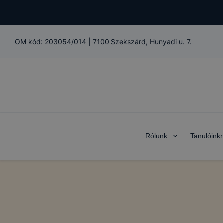
OM kód:
203054/014
|
7100 Szekszárd, Hunyadi u. 7.
Rólunk
Tanulóink