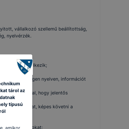
tott, vállalkozó szellemű beállítottság,
g, nyelvérzék.
ltséggel rendelkezik;
bályait;
 magyar és idegen nyelven, információt
Technikum
kat tárol az
, fontosságával, hogy jelentős
adatnak
ez;
ely típusú
atlan szabályokat, képes követni a
ról
zoftvereket;
ó munkafolyamatokat;
re, amikor