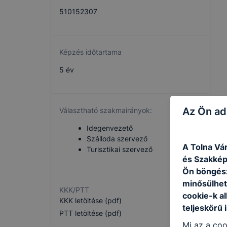
510152307
Képzés időtartama
5 év
Az Ön ad
Választható szakmairányok:
Idegenvezető
Szálloda szervező
A Tolna Vá
Turisztikai szervező
és Szakképz
Ön böngész
minősülhet
KKK/PTT
cookie-k a
KKK letöltése (pdf)
teljeskörű 
PTT letöltése (pdf)
Mi az a coo