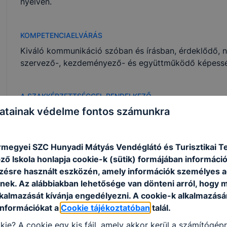
nyelven.
KOMPETENCIAELVÁRÁS
Kiváló kommunikáció szóban és írásban, érdeklődő, nyi
szervező-, kezdeményező- és együttműködő képessé
A SZAKKÉPZETTSÉGGEL RENDELKEZŐ
atainak védelme fontos számunkra
Széleskörű szakmai tudással és általános műve
ismeri és betartja a protokoll és az etikett sza
magas szinten kommunikál szóban és írásban,
rmegyei SZC Hunyadi Mátyás Vendéglátó és Turisztikai 
nyújt;
ő Iskola honlapja cookie-k (sütik) formájában információ
tisztában van az idegenforgalom szerkezetével
ésre használt eszközén, amely információk személyes 
mértékben járul hozzá a gazdaság élénkítéséh
nek. Az alábbiakban lehetősége van dönteni arról, hogy m
ismeri a vonatkozó törvényeket, az írott és ír
lkalmazását kívánja engedélyezni. A cookie-k alkalmazásá
változásokat;
információkat a
Cookie tájékoztatóban
talál.
kezeli a digitális technikát, ismeri a szakmai s
átlátja a turisztikai vállalkozásban előfordul
kie? A cookie egy kis fájl, amely akkor kerül a számítógép