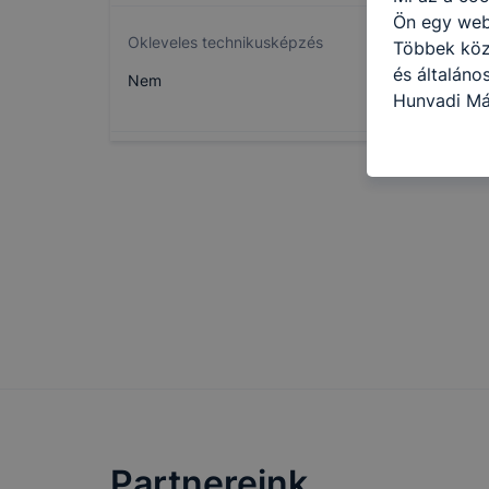
Ön egy web
Okleveles technikusképzés
Többek közö
és általáno
Nem
Hunyadi Má
cookie-kat 
kapcsolatba
honlap mely
hogyan bizt
oldalunkat,
cookie-kat
változtatás
a cookie-ka
mivel a coo
megkönnyít
megakadályo
lesznek kép
tervezettől
Partnereink