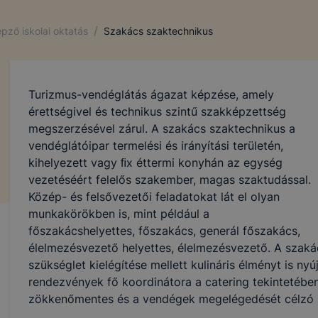
/
pző iskolai oktatás
Szakács szaktechnikus
Turizmus-vendéglátás ágazat képzése, amely
érettségivel és technikus szintű szakképzettség
megszerzésével zárul. A szakács szaktechnikus a
vendéglátóipar termelési és irányítási területén,
kihelyezett vagy ﬁx éttermi konyhán az egység
vezetéséért felelős szakember, magas szaktudással.
Közép- és felsővezetői feladatokat lát el olyan
munkakörökben is, mint például a
főszakácshelyettes, főszakács, generál főszakács,
élelmezésvezető helyettes, élelmezésvezető. A szaká
szükséglet kielégítése mellett kulináris élményt is n
rendezvények fő koordinátora a catering tekintetében.
zökkenőmentes és a vendégek megelégedését célzó