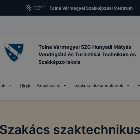
Tolna Vármegyei Szakképzési Centrum
Tolna Vármegyei SZC Hunyadi Mátyás
Vendéglátó és Turisztikai Technikum és
Szakképző Iskola
nak
Képzéseink
Szakmai dokumentumok
P
Hírek
Szakács szaktechniku