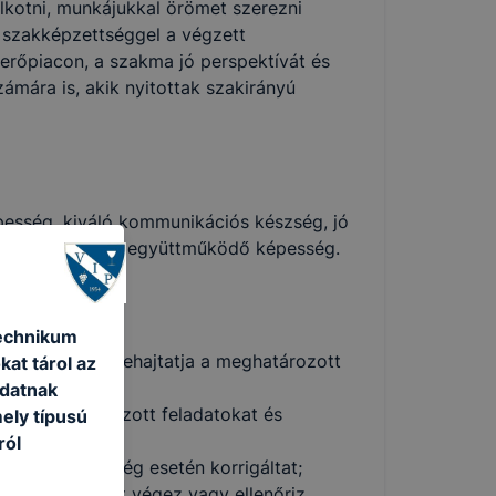
lkotni, munkájukkal örömet szerezni
A szakképzettséggel a végzett
erőpiacon, a szakma jó perspektívát és
ámára is, akik nyitottak szakirányú
épesség, kiváló kommunikációs készség, jó
g, kreativitás, együttműködő képesség.
Technikum
ja, illetve végrehajtatja a meghatározott
kat tárol az
adatnak
tala meghatározott feladatokat és
ely típusú
ról
felügyel, szükség esetén korrigáltat;
ítva, áruátvételt végez vagy ellenőriz,