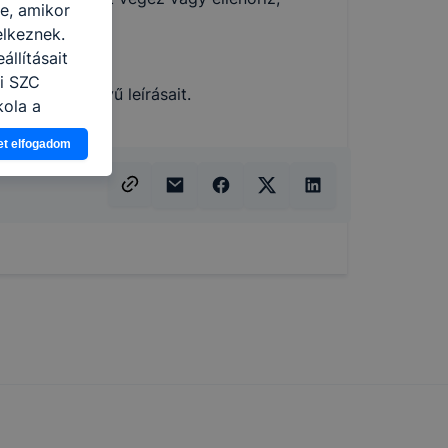
re, amikor
elkeznek.
llításait
 munkáját;
i SZC
ek idegennyelvű leírásait.
kola a
et elfogadom
ogy a
atjuk,
eglátogatja
ikapcsolni a
ásának a
 elfogadja
t, hogy
k
 nem
 a honlap a