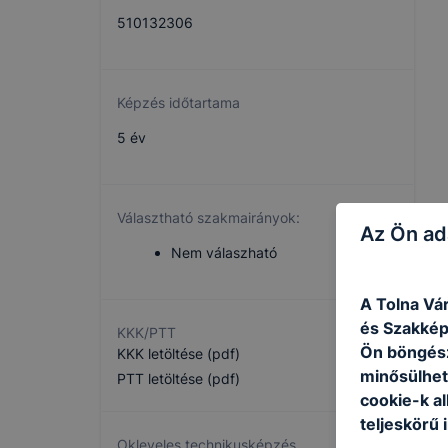
510132306
Képzés időtartama
5 év
Választható szakmairányok:
Az Ön ad
Nem válaszható
A Tolna Vá
és Szakképz
KKK/PTT
Ön böngész
KKK letöltése (pdf)
minősülhet
PTT letöltése (pdf)
cookie-k a
teljeskörű 
Okleveles technikusképzés