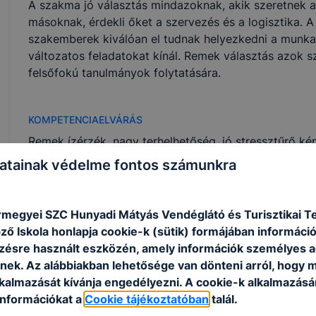
A szakma jó választás mindazoknak, akik szeretnek a
másoknak, érdekli őket a szervezés és a logisztika. 
szakemberek kiválóan el tudnak helyezkedni a munka
változatos feladatokat kínál. Remek választás azok sz
felsőfokú tanulmányok folytatására.
KOMPETENCIAELVÁRÁS
Remek ízérzék, nagy terhelhetőség, jó stressztűrő k
problémamegoldó képesség, empátia, szervezőkészsé
atainak védelme fontos számunkra
A SZAKKÉPZETTSÉGGEL RENDELKEZŐ
rmegyei SZC Hunyadi Mátyás Vendéglátó és Turisztikai 
vezető szakács helyettes pozícióban végrehajt
ő Iskola honlapja cookie-k (sütik) formájában információ
feladatokat;
ésre használt eszközén, amely információk személyes 
vezetőszakács pozícióban végrehajtatja az ál
nek. Az alábbiakban lehetősége van dönteni arról, hogy m
ellenőrzi is azokat;
lkalmazását kívánja engedélyezni. A cookie-k alkalmazásá
előkészítő, elkészítő és befejező műveleteket 
információkat a
Cookie tájékoztatóban
talál.
árut rendel, árut vesz át, árut raktároz szakos