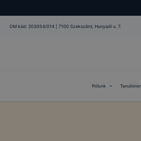
OM kód:
203054/014
|
7100 Szekszárd, Hunyadi u. 7.
Rólunk
Tanulóink