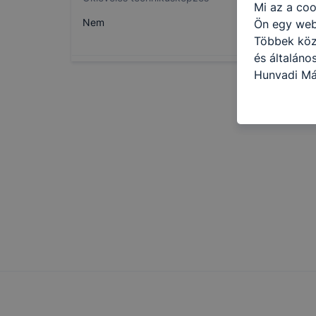
Mi az a coo
Nem
Ön egy web
Többek közö
és általáno
Hunyadi Má
cookie-kat 
kapcsolatba
honlap mely
hogyan bizt
oldalunkat,
cookie-kat
változtatás
a cookie-ka
mivel a coo
megkönnyít
megakadályo
lesznek kép
tervezettől