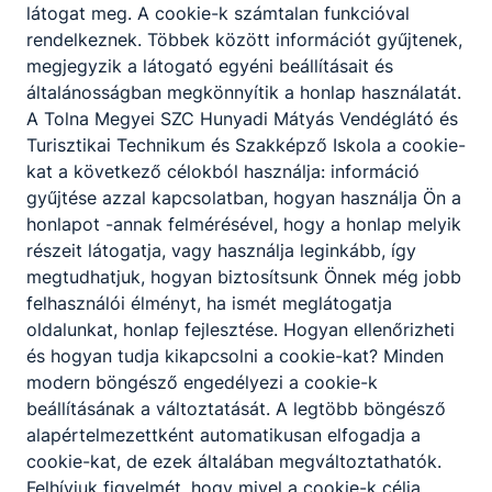
Széleskörű tájékozottság, jó kommunikációs
látogat meg. A cookie-k számtalan funkcióval
készség, problémamegoldó képesség,
rendelkeznek. Többek között információt gyűjtenek,
vendégszeretet, szervezőképesség.
megjegyzik a látogató egyéni beállításait és
általánosságban megkönnyítik a honlap használatát.
A Tolna Megyei SZC Hunyadi Mátyás Vendéglátó és
A SZAKKÉPZETTSÉGGEL RENDELKEZŐ
Turisztikai Technikum és Szakképző Iskola a cookie-
kat a következő célokból használja: információ
üzemelteti a vendéglátóhelyet;
gyűjtése azzal kapcsolatban, hogyan használja Ön a
marketing tevékenységet végez;
honlapot -annak felmérésével, hogy a honlap melyik
vendégekkel, partnerekkel kapcsolatot
részeit látogatja, vagy használja leginkább, így
tart;
megtudhatjuk, hogyan biztosítsunk Önnek még jobb
karbantartásokat biztosít;
felhasználói élményt, ha ismét meglátogatja
ügyel a vendéglátóhely környezetére;
oldalunkat, honlap fejlesztése. Hogyan ellenőrizheti
vendégek számára programokat szervez;
és hogyan tudja kikapcsolni a cookie-kat? Minden
logisztikai feladatokat ellát;
modern böngésző engedélyezi a cookie-k
irányítja, szervezi és értékeli a
beállításának a változtatását. A legtöbb böngésző
munkatársak munkáját;
alapértelmezettként automatikusan elfogadja a
kapcsolatot tart más szolgáltatókkal, más
cookie-kat, de ezek általában megváltoztathatók.
szállásadókkal partneri viszonyt kialakítva
Felhívjuk figyelmét, hogy mivel a cookie-k célja