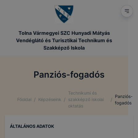
Tolna Vármegyei SZC Hunyadi Mátyás
Vendéglátó és Turisztikai Technikum és
Szakképző Iskola
Panziós-fogadós
Technikumi és
Panziós-
/
/
/
Főoldal
Képzéseink
szakképző iskolai
fogadós
oktatás
ÁLTALÁNOS ADATOK