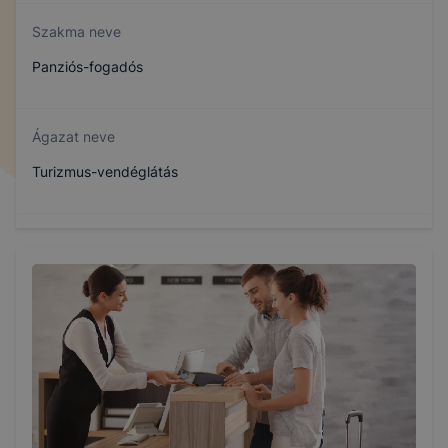
Szakma neve
Panziós-fogadós
Ágazat neve
Turizmus-vendéglátás
Szakmajegyzék száma
410132303
Képzés időtartama
3 év