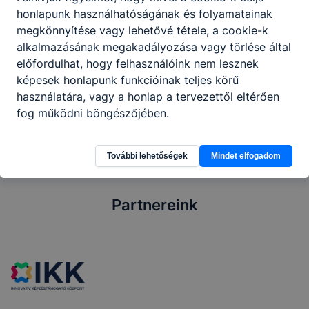
működteti a vendéglátó egységét.
honlapunk használhatóságának és folyamatainak
megkönnyítése vagy lehetővé tétele, a cookie-k
alkalmazásának megakadályozása vagy törlése által
előfordulhat, hogy felhasználóink nem lesznek
Megosztás
képesek honlapunk funkcióinak teljes körű
használatára, vagy a honlap a tervezettől eltérően
fog működni böngészőjében.
További lehetőségek
Mindet elfogadom
Partnereink