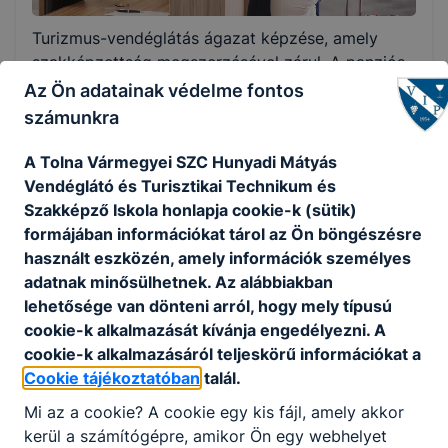
Választható szakmairányok:
Turizmus-vendéglátás ágazat képzése, amely
Nem válaszható
szakképzettség megszerzésével zárul. A panziós-
fogadós feladatai rendkívül szerteágazóak, hiszen
Az Ön adatainak védelme fontos
KKK/PTT
a szakma óriási fejlődésen ment és megy
számunkra
KKK letöltése (pdf)
keresztül napjainkban is. A szakma szépsége,
PTT letöltése (pdf)
hogy a turizmus szereplőinek igényeit szolgálja ki.
A Tolna Vármegyei SZC Hunyadi Mátyás
A panziós-fogadós óriási felelősséggel van
Vendéglátó és Turisztikai Technikum és
felruházva, hiszen rendkívül sok feladatot kell egy
Szakképző Iskola honlapja cookie-k (sütik)
Okleveles technikusképzés
személyben ellátnia.
formájában információkat tárol az Ön böngészésre
Nem
használt eszközén, amely információk személyes
Ajánlott minden fiatal számára, aki a
adatnak minősülhetnek. Az alábbiakban
vendéglátásban találja meg azokat a kihívásokat,
lehetősége van dönteni arról, hogy mely típusú
amelyek érdeklik. Szereti a vendégeket, a
cookie-k alkalmazását kívánja engedélyezni. A
turisztikai-vendéglátó tevékenységet hosszú távra
cookie-k alkalmazásáról teljeskörű információkat a
tervezi.
Cookie tájékoztatóban
talál.
Mi az a cookie? A cookie egy kis fájl, amely akkor
KOMPETENCIAELVÁRÁS
kerül a számítógépre, amikor Ön egy webhelyet